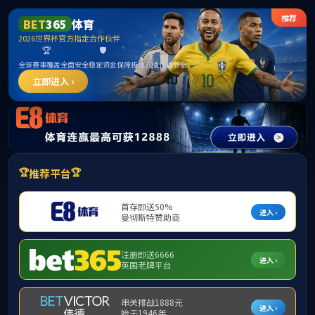
伟德国际1946源自英国(集团)有限公司官方网站
首页
公司概况
党群工作
公司动态