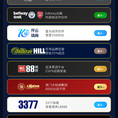
旗下产业
当前位置：
课程成绩更改公
专业设置
课程成绩更改公
教务动态