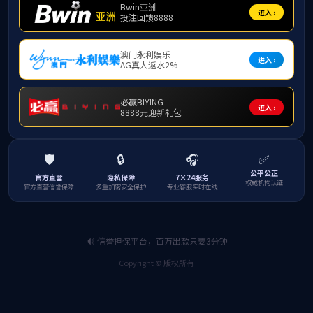
课程成绩更改公
实践实验教学
关于2025年日
关于公司2025
课程成绩更改公
课程成绩更改公
课程成绩更改公
课程成绩更改公
课程成绩更改公
关于2024年日
心理健康B、C证